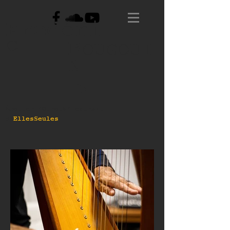
Fred
éri
c
B
OUGOUI
N
Écouter "Ourouk" extrait
d'
EllesSeules